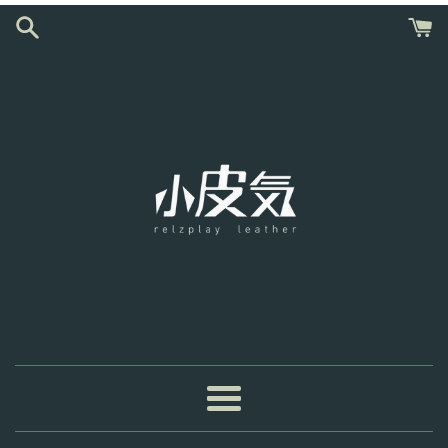
跳
到
內
容
選
單