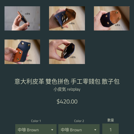
意大利皮革 雙色拼色 手工零錢包 散子包
小皮気 relzplay
定
$420.00
價
數量
Color 1
Color 2