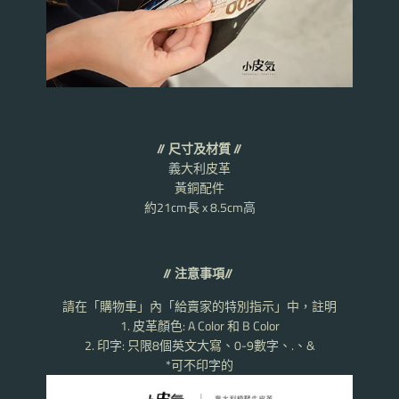
//
尺寸及材質
//
義大利皮革
黃銅配件
約
21cm
長
x 8.5cm
高
//
注意事項
//
請在「購物車」內「給賣家的特別指示」中，註明
1.
皮革顏色
: A Color
和
B Color
2.
印字
:
只限
8
個英文大寫、
0-9
數字、
.
、
&
*
可不印字的