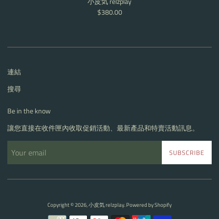
小皮気 relzplay
Regular
$380.00
price
連結
搜尋
Be in the know
讓您直接在收件匣內收取促銷活動、最新產品和特賣活動訊息。
SUBSCRIBE
Copyright © 2026,
小皮気 relzplay
. Powered by Shopify