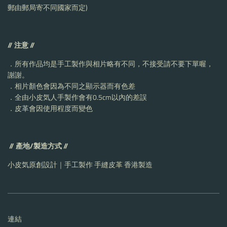
郵由郵局寄不同國家而定
)
// 注意 //
．所有作品均是手工製作與相片略有不同，不接受請不要下單喔，
謝謝。
．相片顏色會因為不同之顯示器而有色差
．全由小皮気人手製作會有
0.5cm
以內的差誤
．皮革會因使用程度而變色
// 產地/製造方式 //
小皮気原創設計｜手工製作
手縫皮革
香港製造
連結