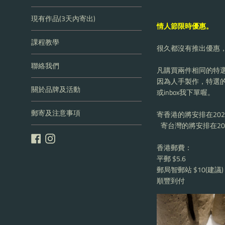
現有作品(3天內寄出)
情人節限時優惠。
課程教學
很久都沒有推出優惠
聯絡我們
凡購買兩件相同的特
因為人手製作，特選的優
關於品牌及活動
或inbox我下單喔。
郵寄及注意事項
寄香港的將安排在202
寄台灣的將安排在20
Facebook
Instagram
香港郵費：
平郵 $5.6
郵局智郵站 $10(建議)
順豐到付