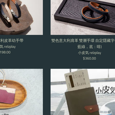
大利皮革幼手帶
雙色意大利肩革 雙層手環 自定隱藏字句
 relzplay
藍綠，底：啡)
egular
198.00
小皮気 relzplay
rice
Regular
$360.00
price