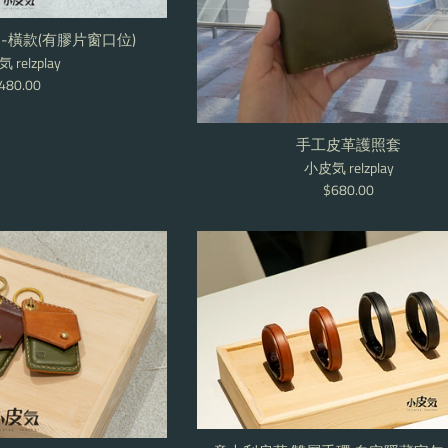
-橫款(有膠片窗口位)
 relzplay
egular
480.00
rice
手工皮革護照套
小皮気 relzplay
Regular
$680.00
price