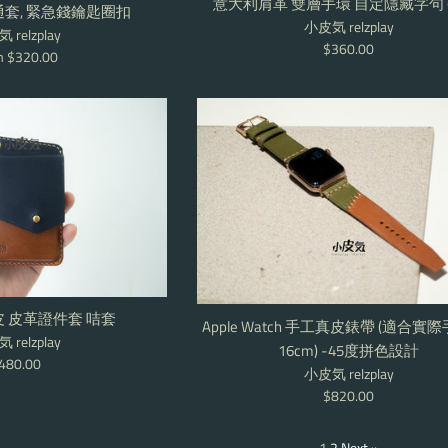
意大利肩革 雙層手環 自定隱藏字句 (
套, 緊急錢鑰匙圈扣
小皮気 relzplay
 relzplay
Regular
$360.00
m $320.00
price
 皮革證件套 咭套
Apple Watch 手工真皮錶帶 (適合實際
 relzplay
16cm) -45度拼色設計
egular
480.00
小皮気 relzplay
rice
Regular
$820.00
price
1
2
Next »