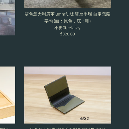
雙色意大利肩革 8mm幼版 雙層手環 自定隱藏
字句 (面：原色，底：啡)
小皮気 relzplay
Regular
$320.00
price