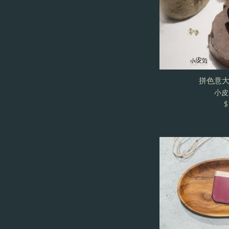
拼色意
小皮気
R
$
p