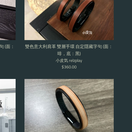
雙色意大利肩革 雙層手環 自定隱藏字句 (面：
 (面：
啡，底：黑)
小皮気 relzplay
Regular
$360.00
price