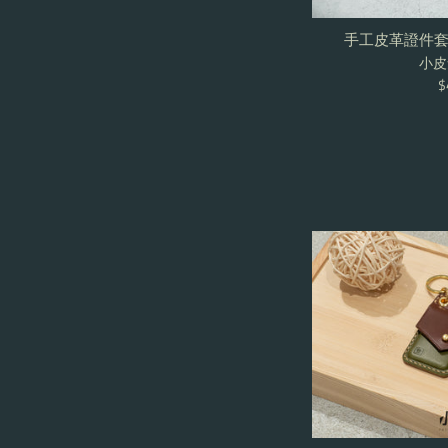
手工皮革證件套
小皮気
R
$
p