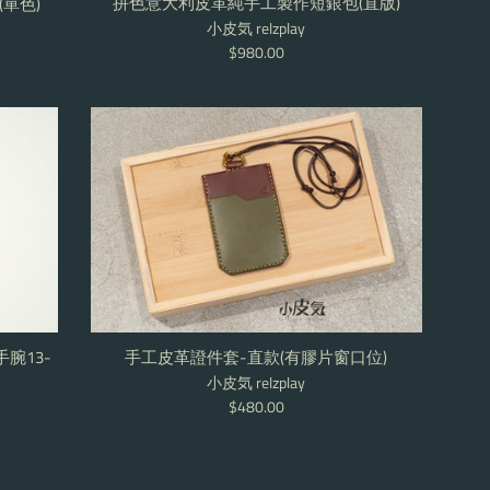
拼色意大利皮革純手工製作短銀包(直版)
單色)
小皮気 relzplay
Regular
$980.00
price
手腕13-
手工皮革證件套-直款(有膠片窗口位)
小皮気 relzplay
Regular
$480.00
price