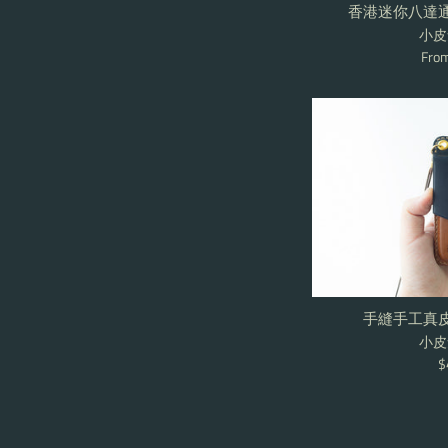
香港迷你八達通
小皮気
Fro
手縫手工真皮
小皮気
R
$
p